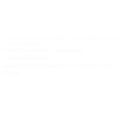
DEN HELDER
MARITIEM IS TERUG!
Foto's dinsdag 10 augustus 2021 , Jong Den Helder Maritiem -
FC Utrecht JO18/19
Enkele honderden enthousiaste
voetballiefhebbers
aanschouwen de talenten uit de regio Den
Helder