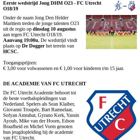
Eerste wedstrijd Jong DHM O23 - FC Utrecht
O18/19
Onder de naam Jong Den Helder
Maritiem treden de jonge talenten O23
uit de regio op
dinsdag 10 augustus
aan tegen FC Utrecht O18/19.
Aanvang 19:00u
, De wedstrijd vindt
plaats op
De Dogger
het terrein van
HCSC
.
Toegangsprijzen:
€ 3,00 voor volwassenen en € 1,00 voor kinderen t/m 15 jaar.
DE ACADEMIE VAN FC UTRECHT
De FC Utrecht Academie behoort tot
de beste voetbalopleidingen van
Nederland. Spelers als Sean Klaiber,
Giovanni Troupée, Bart Ramselaar,
Sofyan Amrabat, Gyrano Kerk, Yassin
Ayoub, Mike van der Hoorn, Edson
Braafheid en Michel Vorm genoten
hun jeugdopleiding bij de academie
van FC Utrecht.